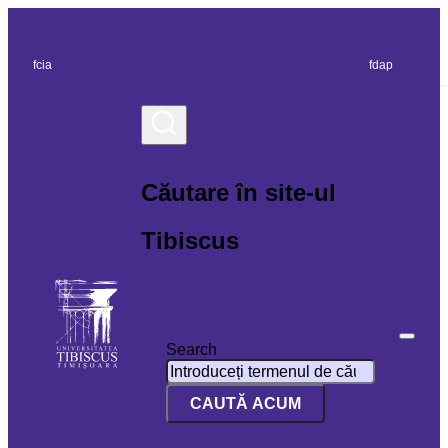
fcia
fdap
Căutare în site-ul
Tibiscus
Search
CAUTĂ ACUM