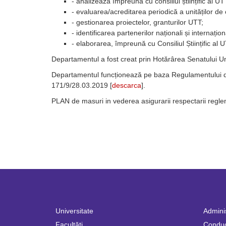
- analizează împreună cu consiliul științific al U
- evaluarea/acreditarea periodică a unităților d
- gestionarea proiectelor, granturilor UTT;
- identificarea partenerilor naționali și internațio
- elaborarea, împreună cu Consiliul Științific al
Departamentul a fost creat prin Hotărârea Senatului Uni
Departamentul funcționează pe baza Regulamentului d
171/9/28.03.2019 [
descarca
].
PLAN de masuri in vederea asigurarii respectarii reglem
Universitate
Adminis
Facultăţi
Condu