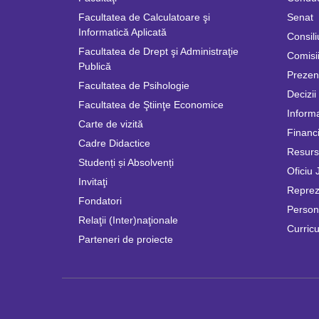
Facultatea de Calculatoare şi
Senat
Informatică Aplicată
Consili
Facultatea de Drept şi Administraţie
Comisii
Publică
Prezen
Facultatea de Psihologie
Decizii
Facultatea de Ştiinţe Economice
Informa
Carte de vizită
Financi
Cadre Didactice
Resur
Studenți și Absolvenți
Oficiu 
Invitaţi
Repreze
Fondatori
Persona
Relaţii (Inter)naţionale
Curricu
Parteneri de proiecte