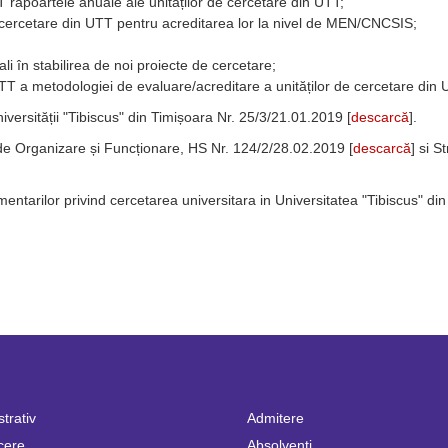
TT rapoartele anuale ale unităților de cercetare din UTT;
e cercetare din UTT pentru acreditarea lor la nivel de MEN/CNCSIS;
nali în stabilirea de noi proiecte de cercetare;
 UTT a metodologiei de evaluare/acreditare a unităților de cercetare din 
versității "Tibiscus" din Timișoara Nr. 25/3/21.01.2019 [
descarcă
].
e Organizare și Funcționare, HS Nr. 124/2/28.02.2019 [
descarcă
] si S
entarilor privind cercetarea universitara in Universitatea "Tibiscus" din
trativ
Admitere
cere
Absolvenţi