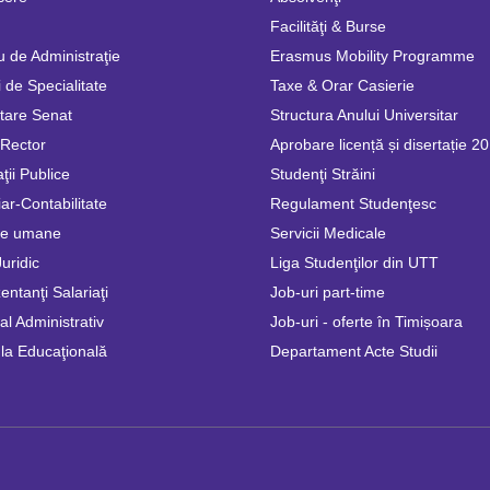
Facilităţi & Burse
u de Administraţie
Erasmus Mobility Programme
 de Specialitate
Taxe & Orar Casierie
tare Senat
Structura Anului Universitar
 Rector
Aprobare licență și disertație 2
ţii Publice
Studenţi Străini
ar-Contabilitate
Regulament Studenţesc
se umane
Servicii Medicale
Juridic
Liga Studenţilor din UTT
ntanţi Salariaţi
Job-uri part-time
l Administrativ
Job-uri - oferte în Timișoara
la Educaţională
Departament Acte Studii