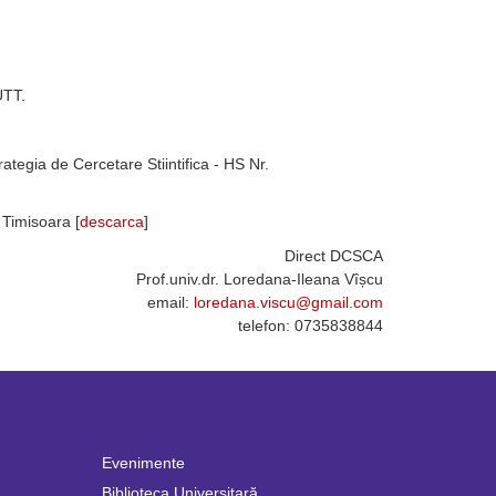
UTT.
trategia de Cercetare Stiintifica - HS Nr.
 Timisoara [
descarca
]
Direct DCSCA
Prof.univ.dr. Loredana-Ileana Vîșcu
email:
telefon: 0735838844
Evenimente
Biblioteca Universitară