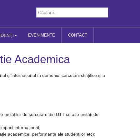
UDENŢI
EVENIMENTE
CONTACT
atie Academica
al și internațional în domeniul cercetării ștințifice și a
 unităților de cercetare din UTT cu alte unități de
u impact internațional;
reație academice, performanțe ale studenților etc);