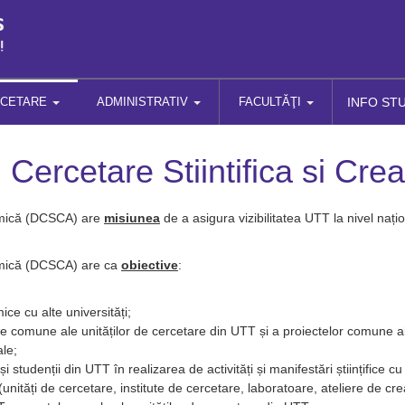
RCETARE
ADMINISTRATIV
FACULTĂŢI
INFO ST
Cercetare Stiintifica si Cre
demică (DCSCA) are
misiunea
de a asigura vizibilitatea UTT la nivel națion
demică (DCSCA) are ca
obiective
:
ce cu alte universități;
re comune ale unităților de cercetare din UTT și a proiectelor comune ale
ale;
și studenții din UTT în realizarea de activități și manifestări științifice c
 (unități de cercetare, institute de cercetare, laboratoare, ateliere de c