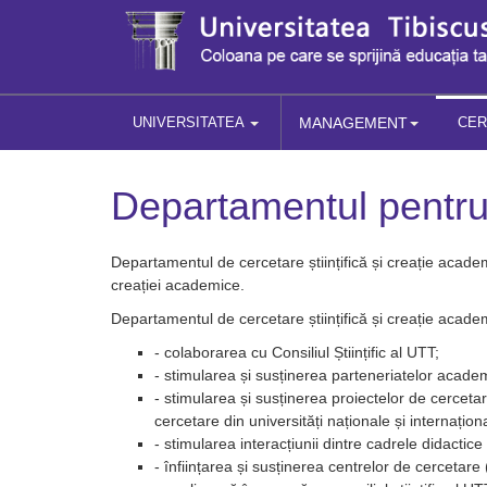
UNIVERSITATEA
MANAGEMENT
CE
Departamentul pentru 
Departamentul de cercetare științifică și creație aca
creației academice.
Departamentul de cercetare științifică și creație aca
- colaborarea cu Consiliul Științific al UTT;
- stimularea și susținerea parteneriatelor academi
- stimularea și susținerea proiectelor de cerceta
cercetare din universități naționale și internațion
- stimularea interacțiunii dintre cadrele didactice 
- înființarea și susținerea centrelor de cercetare