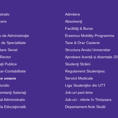
trativ
Admitere
cere
Absolvenţi
Facilităţi & Burse
u de Administraţie
Erasmus Mobility Programme
 de Specialitate
Taxe & Orar Casierie
tare Senat
Structura Anului Universitar
 Rector
Aprobare licență și disertație 2
ţii Publice
Studenţi Străini
ar-Contabilitate
Regulament Studenţesc
se umane
Servicii Medicale
Juridic
Liga Studenţilor din UTT
ntanţi Salariaţi
Job-uri part-time
l Administrativ
Job-uri - oferte în Timișoara
la Educaţională
Departament Acte Studii