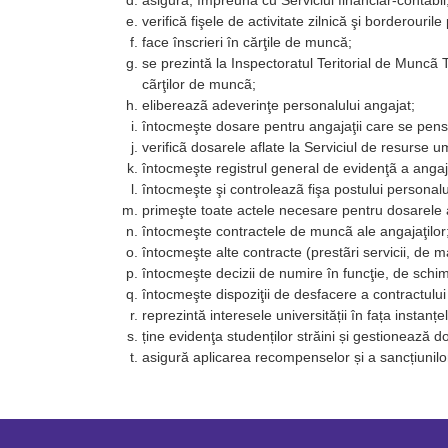
asigură, împreunã cu Serviciul financiar-contabil,
verifică fişele de activitate zilnică şi borderourile
face înscrieri în cărţile de muncă;
se prezintă la Inspectoratul Teritorial de Muncã 
cãrţilor de muncã;
elibereazã adeverinţe personalului angajat;
întocmeşte dosare pentru angajaţii care se pen
verificã dosarele aflate la Serviciul de resurse 
întocmeşte registrul general de evidenţã a angaja
întocmeşte şi controleazã fişa postului personalul
primeşte toate actele necesare pentru dosarele a
întocmeşte contractele de muncã ale angajaţilor
întocmeşte alte contracte (prestãri servicii, de m
întocmeşte decizii de numire în funcţie, de schim
întocmeşte dispoziţii de desfacere a contractulu
reprezintă interesele universității în fața instanț
ține evidenţa studenților străini și gestionează d
asigură aplicarea recompenselor și a sancțiunilo