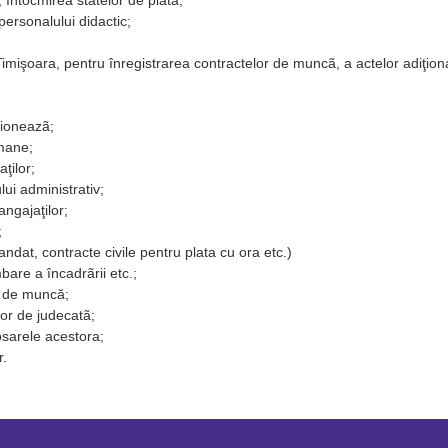
 întocmirea statelor de platã;
 personalului didactic;
Timişoara, pentru înregistrarea contractelor de muncã, a actelor adiţiona
sioneazã;
umane;
ţilor;
ui administrativ;
ngajaţilor;
;
andat, contracte civile pentru plata cu ora etc.)
bare a încadrãrii etc.;
i de muncă;
elor de judecatã;
osarele acestora;
r.