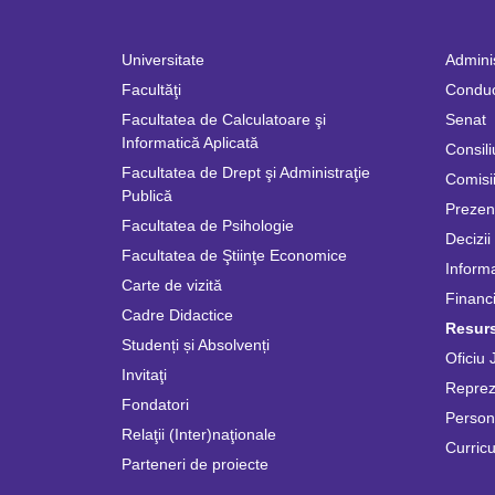
Universitate
Adminis
Facultăţi
Condu
Facultatea de Calculatoare şi
Senat
Informatică Aplicată
Consili
Facultatea de Drept şi Administraţie
Comisii
Publică
Prezen
Facultatea de Psihologie
Decizii
Facultatea de Ştiinţe Economice
Informa
Carte de vizită
Financi
Cadre Didactice
Resur
Studenți și Absolvenți
Oficiu 
Invitaţi
Repreze
Fondatori
Persona
Relaţii (Inter)naţionale
Curricu
Parteneri de proiecte