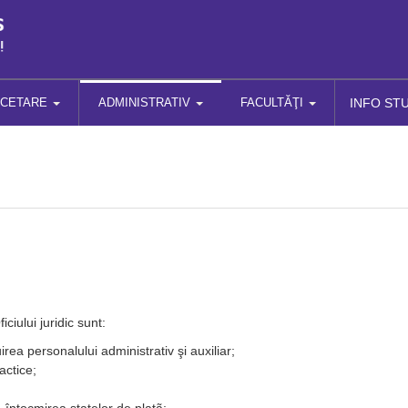
RCETARE
ADMINISTRATIV
FACULTĂŢI
INFO ST
iciului juridic sunt:
irea personalului administrativ şi auxiliar;
actice;