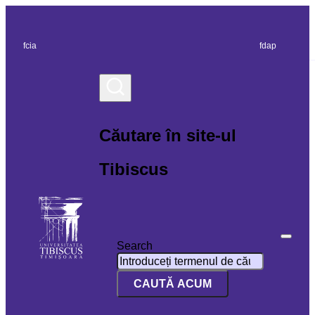
fcia
fdap
Căutare în site-ul
Tibiscus
Search
CAUTĂ ACUM