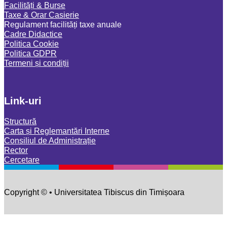
Facilități & Burse
Taxe & Orar Casierie
Regulament facilități taxe anuale
Cadre Didactice
Politica Cookie
Politica GDPR
Termeni și condiții
Link-uri
Structură
Carta și Reglemantări Interne
Consiliul de Administrație
Rector
Cercetare
Copyright © • Universitatea Tibiscus din Timișoara