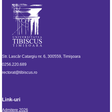
Str. Lascăr Catargiu nr. 6, 300559, Timişoara
0256.220.689
or.sucsibit@tarotcer
Link-uri
Admitere 2026