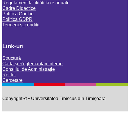
Regulament facilități taxe anuale
Cadre Didactice
Politica Cookie
Politica GDPR
Termeni și condiții
Link-uri
Structură
Carta și Reglemantări Interne
Consiliul de Administrație
Rector
Cercetare
Copyright © • Universitatea Tibiscus din Timișoara