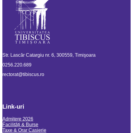
Str. Lascăr Catargiu nr. 6, 300559, Timişoara
0256.220.689
or.sucsibit@tarotcer
Link-uri
Admitere 2026
Facilități & Burse
Taxe & Orar Casierie