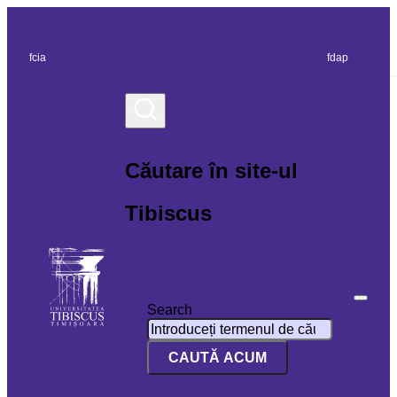
fcia
fdap
Căutare în site-ul
Tibiscus
Search
CAUTĂ ACUM