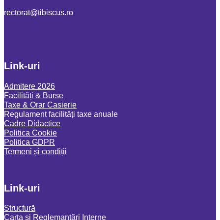
or.sucsibit@tarotcer
Link-uri
Admitere 2026
Facilități & Burse
Taxe & Orar Casierie
Regulament facilități taxe anuale
Cadre Didactice
Politica Cookie
Politica GDPR
Termeni și condiții
Link-uri
Structură
Carta și Reglemantări Interne