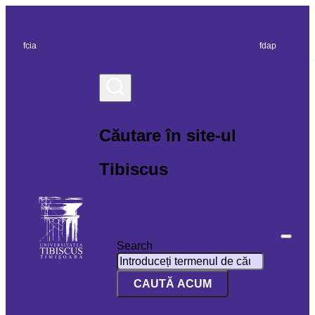
fcia
fdap
Căutare în site-ul
Tibiscus
Search
CAUTĂ ACUM