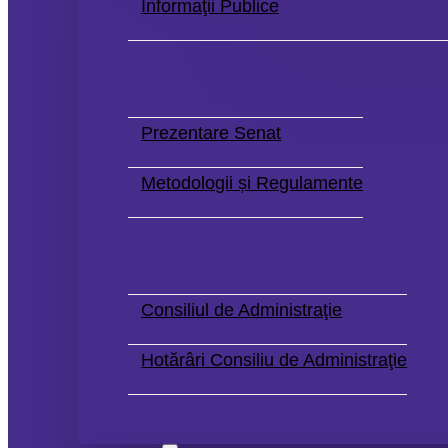
Informaţii Publice
Senat
Prezentare Senat
Metodologii și Regulamente
Consiliul de Administraţie
Consiliul de Administraţie
Hotărâri Consiliu de Administraţie