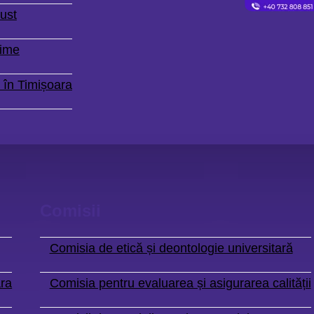
ust
Time
 în Timișoara
Comisii
Comisia de etică și deontologie universitară
ara
Comisia pentru evaluarea și asigurarea calității