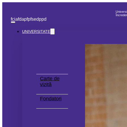
Universi
Încreder
fcia
fdap
fp
fse
dppd
UNIVERSITATE
Universitatea
Tibiscus
Carte de
vizită
Fondatori
Relații