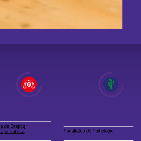
a de Drept şi
Facultatea de Psihologie
aţie Publică