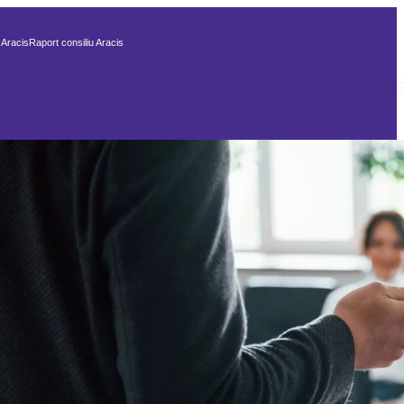
 Aracis
Raport consiliu Aracis