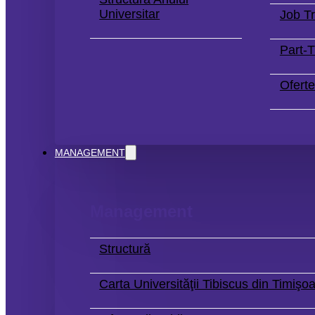
Universitar
Job Tr
Part-
Oferte
MANAGEMENT
Management
Structură
Carta Universităţii Tibiscus din Timişo