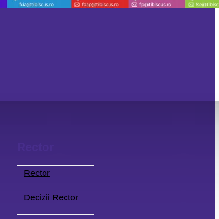
Rector
Rector
Decizii Rector