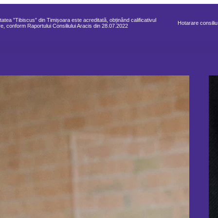
tatea ”Tibiscus” din Timișoara este acreditată, obținând calificativul
Hotarare consiliu
e, conform Raportului Consiliului Aracis din 28.07.2022