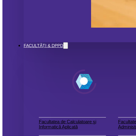
FACULTĂȚI & DPPD
Facultatea de Calculatoare şi
Facultate
Informatică Aplicată
Administr