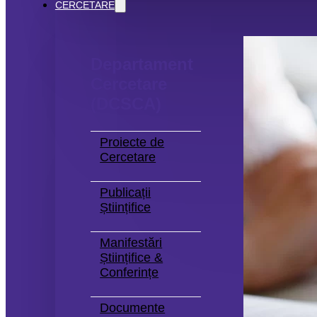
CERCETARE
Departament
Cercetare
(DCSCA)
Proiecte de
Cercetare
Publicații
Științifice
Manifestări
Științifice &
Conferințe
Documente