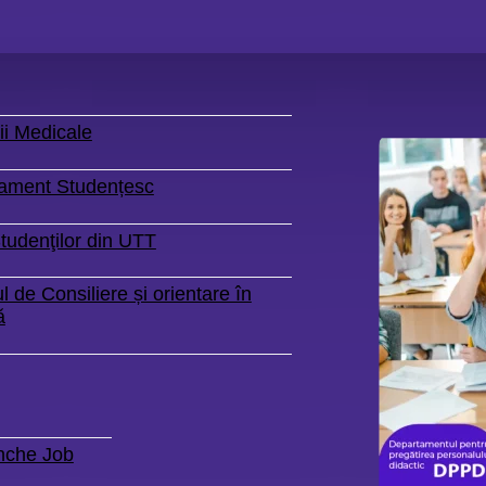
ii Medicale
ament Studențesc
tudenţilor din UTT
l de Consiliere și orientare în
ă
nche Job