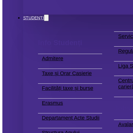
STUDENȚI
Servic
Info Studenți
Regul
Admitere
Liga S
Taxe și Orar Casierie
Centru
carier
Facilități taxe și burse
Erasmus
Jobs
Departament Acte Studii
Avala
Structura Anului