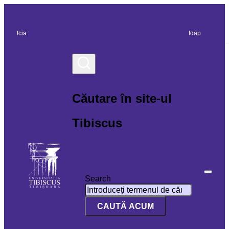
fcia
fdap
Căutare în site-ul
Tibiscus
Search
CAUTĂ ACUM