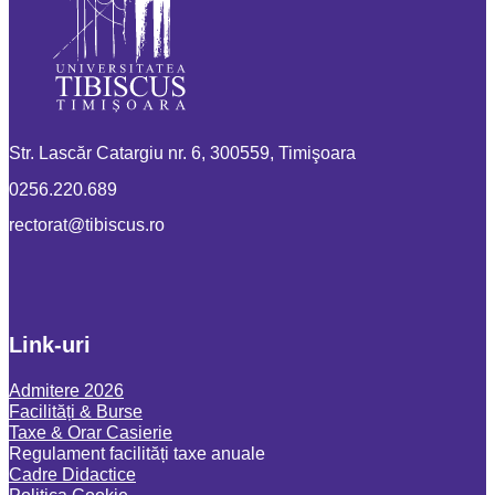
Str. Lascăr Catargiu nr. 6, 300559, Timişoara
0256.220.689
or.sucsibit@tarotcer
Link-uri
Admitere 2026
Facilități & Burse
Taxe & Orar Casierie
Regulament facilități taxe anuale
Cadre Didactice
Politica Cookie