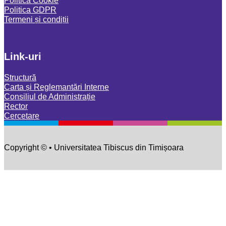
Politica GDPR
Termeni și condiții
Link-uri
Structură
Carta și Reglemantări Interne
Consiliul de Administrație
Rector
Cercetare
Copyright © • Universitatea Tibiscus din Timișoara