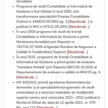
Acreditare
Programul de studii Contabilitate și Informatică de
Gestiune a fost înființat în anul 2002, prin
transformarea specializării Finanțe-Contabilitate.
Ordinul nr 4348/03.09.2002 pg. 3 [
Descărcați...
] și
publicat în MO nr 675/11.09.2002 [
Descărcați...
]
În anul 2009 programul de studii de licență
Contabilitate și Informatică de Gestiune a primit
Menținerea Acreditării prin Raportul nr.
7427/31.07.2009 al Agenției Române de Asigurare a
Calității în Învățământul Superior [
Descărcați...
]
În anul 2015, programul de licență Contabilitate și
Informatică de Gestiune a primit gradul de evaluare
"încredere limitată" prin Raportul 6807/29.10.2015 al
Departamentului de evaluare a calității al ARACIS pg. 4.
[
Descărcați...
]
HG 403/2021 privind aprobarea Nomenclatorului
domeniilor și al specializărilor/programelor de studii
universitare și a structurii instituțiilor de învățământ
superior pentru anul universitar 2021—2022 publicat in
Monitorul Oficial din data de 12 aprilie 2021, nr. 378
Bis, pag.122 [
Descărcați...
]