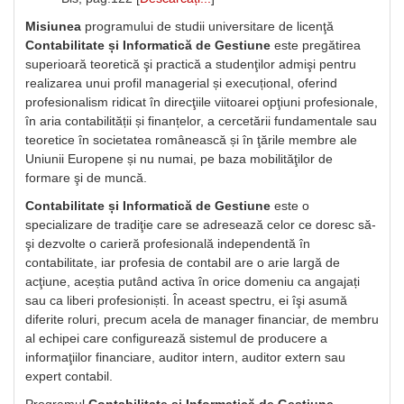
Misiunea
programului de studii universitare de licenţă
Contabilitate și Informatică de Gestiune
este pregătirea
superioară teoretică şi practică a studenţilor admişi pentru
realizarea unui profil managerial și execuțional, oferind
profesionalism ridicat în direcţiile viitoarei opţiuni profesionale,
în aria contabilității și finanțelor, a cercetării fundamentale sau
teoretice în societatea românească și în ţările membre ale
Uniunii Europene și nu numai, pe baza mobilităţilor de
formare şi de muncă.
Contabilitate și Informatică de Gestiune
este o
specializare de tradiţie care se adresează celor ce doresc să-
şi dezvolte o carieră profesională independentă în
contabilitate, iar profesia de contabil are o arie largă de
acţiune, aceștia putând activa în orice domeniu ca angajați
sau ca liberi profesioniști. În aceast spectru, ei îşi asumă
diferite roluri, precum acela de manager financiar, de membru
al echipei care configurează sistemul de producere a
informaţiilor financiare, auditor intern, auditor extern sau
expert contabil.