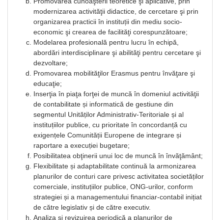
Promovarea cunoaşterii teoretice şi aplicative, prin
modernizarea activităţii didactice, de cercetare şi prin
organizarea practicii în instituții din mediu socio-
economic şi crearea de facilităţi corespunzătoare;
Modelarea profesională pentru lucru în echipă,
abordări interdisciplinare şi abilităţi pentru cercetare şi
dezvoltare;
Promovarea mobilităţilor Erasmus pentru învăţare şi
educaţie;
Inserţia în piaţa forţei de muncă în domeniul activităţii
de contabilitate și informatică de gestiune din
segmentul Unităților Administrativ-Teritoriale și al
instituțiilor publice, cu prioritate în concordanță cu
exigențele Comunității Europene de integrare și
raportare a execuției bugetare;
Posibilitatea obţinerii unui loc de muncă în învăţământ;
Flexibilitate și adaptabilitate continuă la armonizarea
planurilor de conturi care privesc activitatea societăților
comerciale, instituțiilor publice, ONG-urilor, conform
strategiei și a managementului financiar-contabil inițiat
de către legislativ și de către executiv.
Analiza și revizuirea periodică a planurilor de