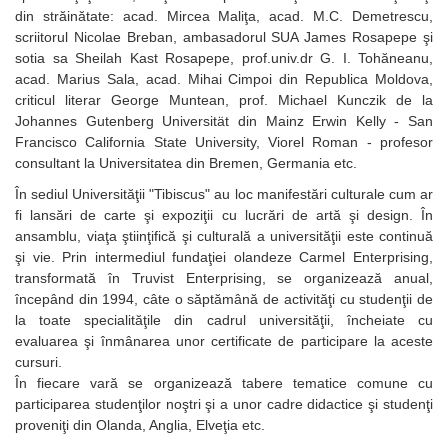
din străinătate: acad. Mircea Maliţa, acad. M.C. Demetrescu,
scriitorul Nicolae Breban, ambasadorul SUA James Rosapepe şi
sotia sa Sheilah Kast Rosapepe, prof.univ.dr G. I. Tohăneanu,
acad. Marius Sala, acad. Mihai Cimpoi din Republica Moldova,
criticul literar George Muntean, prof. Michael Kunczik de la
Johannes Gutenberg Universität din Mainz Erwin Kelly - San
Francisco California State University, Viorel Roman - profesor
consultant la Universitatea din Bremen, Germania etc.
În sediul Universităţii "Tibiscus" au loc manifestări culturale cum ar
fi lansări de carte şi expoziţii cu lucrări de artă şi design. În
ansamblu, viaţa ştiinţifică şi culturală a universităţii este continuă
şi vie. Prin intermediul fundaţiei olandeze Carmel Enterprising,
transformată în Truvist Enterprising, se organizează anual,
începând din 1994, câte o săptămână de activităţi cu studenţii de
la toate specialităţile din cadrul universităţii, încheiate cu
evaluarea şi înmânarea unor certificate de participare la aceste
cursuri.
În fiecare vară se organizează tabere tematice comune cu
participarea studenţilor noştri şi a unor cadre didactice şi studenţi
proveniţi din Olanda, Anglia, Elveţia etc.