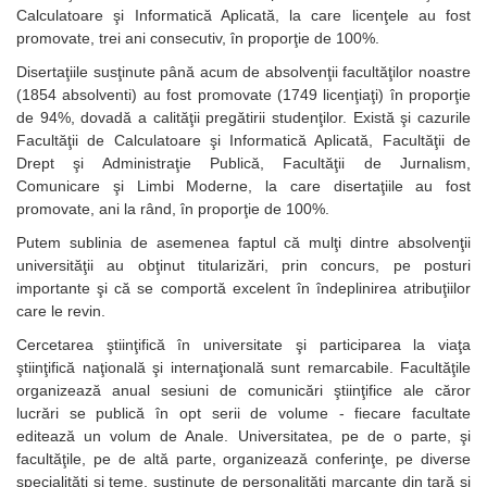
Calculatoare şi Informatică Aplicată, la care licenţele au fost
promovate, trei ani consecutiv, în proporţie de 100%.
Disertaţiile susţinute până acum de absolvenţii facultăţilor noastre
(1854 absolventi) au fost promovate (1749 licenţiaţi) în proporţie
de 94%, dovadă a calităţii pregătirii studenţilor. Există şi cazurile
Facultăţii de Calculatoare şi Informatică Aplicată, Facultăţii de
Drept şi Administraţie Publică, Facultăţii de Jurnalism,
Comunicare şi Limbi Moderne, la care disertaţiile au fost
promovate, ani la rând, în proporţie de 100%.
Putem sublinia de asemenea faptul că mulţi dintre absolvenţii
universităţii au obţinut titularizări, prin concurs, pe posturi
importante şi că se comportă excelent în îndeplinirea atribuţiilor
care le revin.
Cercetarea ştiinţifică în universitate şi participarea la viaţa
ştiinţifică naţională şi internaţională sunt remarcabile. Facultăţile
organizează anual sesiuni de comunicări ştiinţifice ale căror
lucrări se publică în opt serii de volume - fiecare facultate
editează un volum de Anale. Universitatea, pe de o parte, şi
facultăţile, pe de altă parte, organizează conferinţe, pe diverse
specialităţi şi teme, susţinute de personalităţi marcante din ţară şi