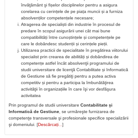
învăţământ şi fișelor disciplinelor pentru a asigura
corelarea cu cerințele de pe piața muncii și a furniza
absolvenților competențele necesare;
Atragerea de specialiști din industrie în procesul de
predare în scopul asigurării unei cât mai bune
compatibilități între cunoștințele și competențele pe
care le dobândesc studenții și cerințele pieții.
Utilizarea practicii de specialitate în pregătirea viitorului
specialist prin crearea de abilități și dobândirea de
competențe astfel încât absolvenţii programului de
studii universitare de licenţă Contabilitate și Informatică
de Gestiune să fie pregătiţi pentru a putea activa
competitiv și pentru a participa la îmbunătăţirea
activităţii în organizațiile în care îşi vor desfăşura
activitatea
Prin programul de studii universitare
Contabilitate și
Informatică de Gestiune
, se urmăreşte furnizarea de
competenţe transversale şi profesionale specifice specializării
şi domeniului. [
Descărcați...
]