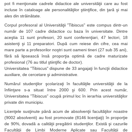
pot fi menţionate cadrele didactice ale universităţii care au fost
incluse în cataloage ale personalităţilor ştiinţifice, din ţară şi mai
ales din străinătate.
Corpul profesoral al Universităţii "Tibiscus" este compus dintr-un
număr de 107 cadre didactice cu baza în universitate. Dintre
aceştia 11 sunt profesori, 20 sunt conferenţiari, 47 lectori, 18
asistenţi şi 11 preparatori. După cum reiese din cifre, cea mai
mare parte a profesorilor noştri sunt oameni tineri (27 sub 35 ani),
fără să lipsească însă proporţia optimă de cadre maturizate
profesional (76 au titlul ştiinţific de doctor).
Universitatea "Tibiscus" dispune de 33 angajaţi în funcţii didactice
auxiliare, de cercetare şi administrative.
Numărul studenţilor şcolarizaţi în facultăţile universităţii de la
înfiinţare s-a situat între 2000 şi 600. Prin acest număr,
Universitatea "Tibiscus" ocupă primul loc în ierarhia universităţilor
private din municipiu.
Licenţele susţinute până acum de absolvenţii facultăţilor noastre
(9002 absolventi) au fost promovate (8146 licenţiaţi) în proporţie
de 90%, dovadă a calităţii pregătirii studenţilor. Există şi cazurile
Facultăţii de Limbi Moderne Aplicate sau Facultăţii de