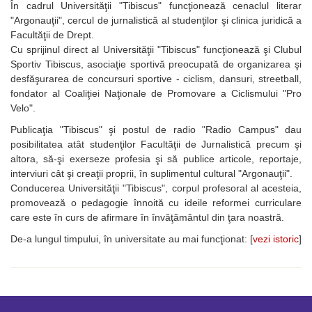
În cadrul Universităţii "Tibiscus" funcţionează cenaclul literar
"Argonauţii", cercul de jurnalistică al studenţilor şi clinica juridică a
Facultăţii de Drept.
Cu sprijinul direct al Universităţii "Tibiscus" funcţionează şi Clubul
Sportiv Tibiscus, asociaţie sportivă preocupată de organizarea şi
desfăşurarea de concursuri sportive - ciclism, dansuri, streetball,
fondator al Coaliţiei Naţionale de Promovare a Ciclismului "Pro
Velo".
Publicaţia "Tibiscus" şi postul de radio "Radio Campus" dau
posibilitatea atât studenţilor Facultăţii de Jurnalistică precum şi
altora, să-şi exerseze profesia şi să publice articole, reportaje,
interviuri cât şi creaţii proprii, în suplimentul cultural "Argonauţii".
Conducerea Universităţii "Tibiscus", corpul profesoral al acesteia,
promovează o pedagogie înnoită cu ideile reformei curriculare
care este în curs de afirmare în învăţământul din ţara noastră.
De-a lungul timpului, în universitate au mai funcţionat: [
vezi istoric
]