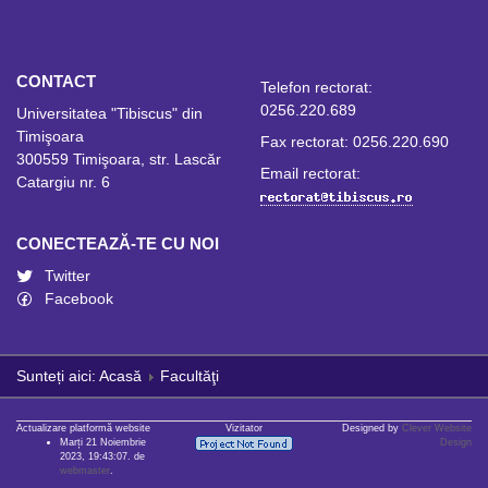
CONTACT
Telefon rectorat:
0256.220.689
Universitatea "Tibiscus" din
Timişoara
Fax rectorat: 0256.220.690
300559 Timişoara, str. Lascăr
Email rectorat:
Catargiu nr. 6
CONECTEAZĂ-TE CU NOI
Twitter
Facebook
Sunteți aici:
Acasă
Facultăţi
Actualizare platformă website
Vizitator
Designed by
Clever Website
Marți 21 Noiembrie
Design
2023, 19:43:07. de
webmaster
.