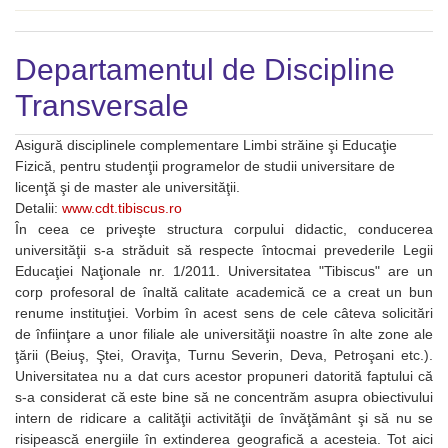
Departamentul de Discipline
Transversale
Asigură disciplinele complementare Limbi străine şi Educaţie
Fizică, pentru studenţii programelor de studii universitare de
licenţă şi de master ale universităţii.
Detalii:
www.cdt.tibiscus.ro
În ceea ce priveşte structura corpului didactic, conducerea
universităţii s-a străduit să respecte întocmai prevederile Legii
Educaţiei Naţionale nr. 1/2011. Universitatea "Tibiscus" are un
corp profesoral de înaltă calitate academică ce a creat un bun
renume instituţiei. Vorbim în acest sens de cele câteva solicitări
de înfiinţare a unor filiale ale universităţii noastre în alte zone ale
ţării (Beiuş, Ştei, Oraviţa, Turnu Severin, Deva, Petroşani etc.).
Universitatea nu a dat curs acestor propuneri datorită faptului că
s-a considerat că este bine să ne concentrăm asupra obiectivului
intern de ridicare a calităţii activităţii de învăţământ şi să nu se
risipească energiile în extinderea geografică a acesteia. Tot aici