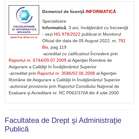
Domeniul de licenţă
INFORMATICĂ
Specializare:
Informatică
, 3 ani, învăţământ cu frecvenţă
- vezi
HG 978/2022
publicat in Monitorul
www.fcia.tibiscus.ro
Oficial din data de 05 August 2022, nr.
781
Bis
, pag.119
-
acreditat cu calificativul Încredere
prin
Raportul nr. 6744/09.07.2009
al Agenţiei Române de
Asigurare a Calităţii în Învăţământul Superior
-
acreditat
prin
Raportul nr. 3586/02.06.2008
al Agenţiei
Române de Asigurare a Calităţii în Învăţământul Superior
-
autorizat provizoriu
prin Raportul Consiliului Naţional de
Evaluare şi Acreditare nr. RC P062/370A din 4 iulie 2000
Facultatea de Drept şi Administraţie
Publică