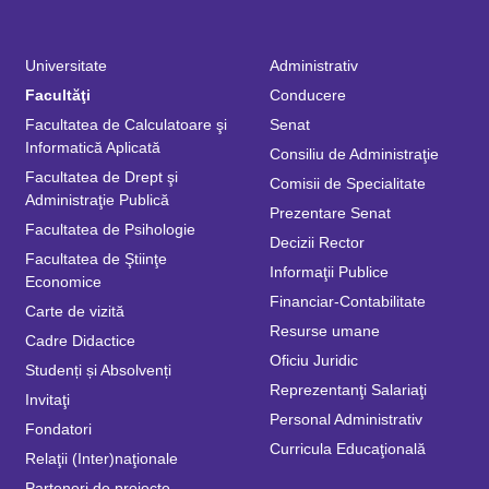
Universitate
Administrativ
Facultăţi
Conducere
Facultatea de Calculatoare şi
Senat
Informatică Aplicată
Consiliu de Administraţie
Facultatea de Drept şi
Comisii de Specialitate
Administraţie Publică
Prezentare Senat
Facultatea de Psihologie
Decizii Rector
Facultatea de Ştiinţe
Informaţii Publice
Economice
Financiar-Contabilitate
Carte de vizită
Resurse umane
Cadre Didactice
Oficiu Juridic
Studenți și Absolvenți
Reprezentanţi Salariaţi
Invitaţi
Personal Administrativ
Fondatori
Curricula Educaţională
Relaţii (Inter)naţionale
Parteneri de proiecte