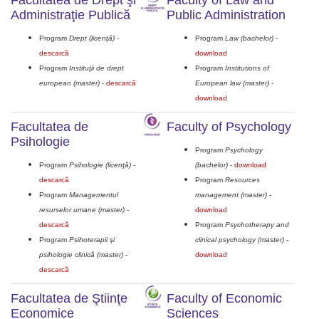
Facultatea de Drept şi
Faculty of Law and
Administraţie Publică
Public Administration
Program
Drept (licenţă)
-
Program
Law (bachelor)
-
descarcă
download
Program
Instituţii de drept
Program
Institutions of
european (master)
-
descarcă
European law (master)
-
download
Facultatea de
Faculty of Psychology
Psihologie
Program
Psychology
Program
Psihologie (licenţă)
-
(bachelor)
-
download
descarcă
Program
Resources
Program
Managementul
management (master)
-
resurselor umane (master)
-
download
descarcă
Program
Psychotherapy and
Program
Psihoterapii şi
clinical psychology (master)
-
psihologie clinică (master)
-
download
descarcă
Facultatea de Ştiinţe
Faculty of Economic
Economice
Sciences