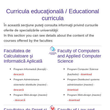
Curricula educaţională / Educational
curricula
În această secţiune puteţi consulta informaţii privind cursurile
oferite de specializările universităţii:
In this section you can see details about the content of the
courses offered by the faculties:
Facultatea de
Faculty of Computers
Calculatoare şi
and Applied Computer
Informatică Aplicată
Science
Program
Informatică (licenţă)
-
Program
Computer Science
descarcă
(bachelor)
-
download
Program
Administrarea
Program
Distributed systems
sistemelor distribuite (master)
-
administration (master)
-
descarcă
download
Program
Web-design (master)
Program
Web-design (master)
-
descarcă
-
download