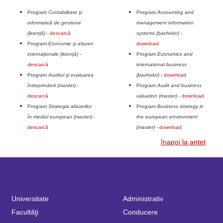
Program
Contabilitate şi
Program
Accounting and
informatică de gestiune
management information
(licenţă)
-
descarcă
systems (bachelor)
-
Program
Economie şi afaceri
download
internaţionale (licenţă)
-
Program
Economics and
descarcă
international business
Program
Auditul şi evaluarea
(bachelor)
-
download
întreprinderii (master)
-
Program
Audit and business
descarcă
valuation (master)
-
download
Program
Strategia afacerilor
Program
Business strategy in
în mediul european (master)
-
the european environment
descarcă
(master)
-
download
înapoi la antet
Universitate
Administrativ
Facultăţi
Conducere