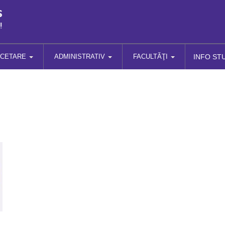
RCETARE
ADMINISTRATIV
FACULTĂŢI
INFO ST