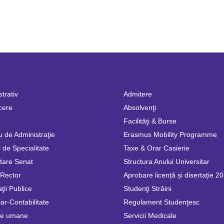
trativ
Admitere
cere
Absolvenţi
Facilităţi & Burse
u de Administraţie
Erasmus Mobility Programme
 de Specialitate
Taxe & Orar Casierie
tare Senat
Structura Anului Universitar
 Rector
Aprobare licență și disertație 2
ţii Publice
Studenţi Străini
ar-Contabilitate
Regulament Studenţesc
se umane
Servicii Medicale