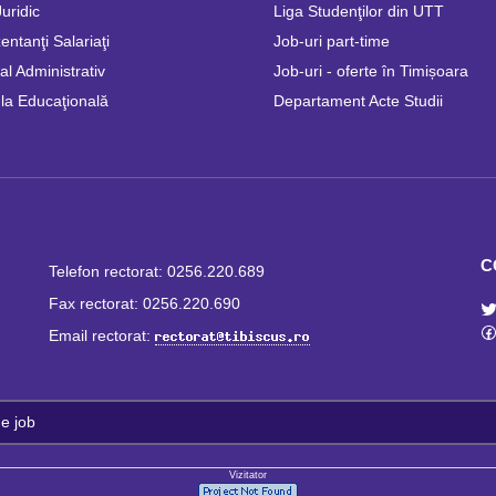
Juridic
Liga Studenţilor din UTT
ntanţi Salariaţi
Job-uri part-time
l Administrativ
Job-uri - oferte în Timișoara
la Educaţională
Departament Acte Studii
C
Telefon rectorat: 0256.220.689
Fax rectorat: 0256.220.690
Email rectorat:
e job
Vizitator