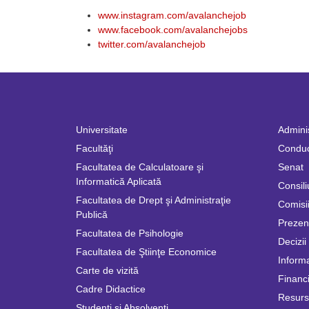
www.instagram.com/avalanchejob
www.facebook.com/avalanchejobs
twitter.com/avalanchejob
Universitate
Adminis
Facultăţi
Condu
Facultatea de Calculatoare şi
Senat
Informatică Aplicată
Consili
Facultatea de Drept şi Administraţie
Comisii
Publică
Prezen
Facultatea de Psihologie
Decizii
Facultatea de Ştiinţe Economice
Informa
Carte de vizită
Financi
Cadre Didactice
Resur
Studenți și Absolvenți