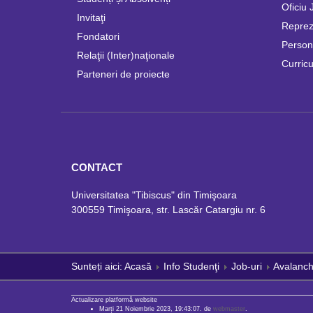
Oficiu 
Invitaţi
Repreze
Fondatori
Persona
Relaţii (Inter)naţionale
Curricu
Parteneri de proiecte
CONTACT
Universitatea "Tibiscus" din Timişoara
300559 Timişoara, str. Lascăr Catargiu nr. 6
Sunteți aici:
Acasă
Info Studenţi
Job-uri
Avalanch
Actualizare platformă website
Marți 21 Noiembrie 2023, 19:43:07. de
webmaster
.