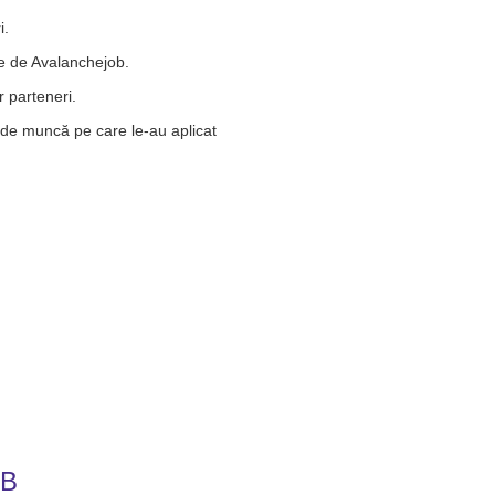
i.
te de Avalanchejob.
r parteneri.
e de muncă pe care le-au aplicat
OB