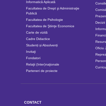
Informatică Aplicată
Consili
Facultatea de Drept şi Administraţie
Comisii
Publică
Prezen
Facultatea de Psihologie
Decizii
Facultatea de Ştiinţe Economice
Informa
Carte de vizită
Financi
Cadre Didactice
Resur
Studenți și Absolvenți
Oficiu 
Invitaţi
Repreze
Fondatori
Persona
Relaţii (Inter)naţionale
Curricu
Parteneri de proiecte
CONTACT