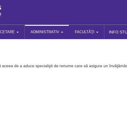
RCETARE
ADMINISTRATIV
FACULTĂŢI
INFO ST
st aceea de a aduce specialişti de renume care să asigure un învăţămân