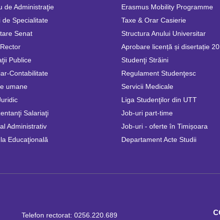
u de Administraţie
Erasmus Mobility Programme
 de Specialitate
Taxe & Orar Casierie
tare Senat
Structura Anului Universitar
 Rector
Aprobare licență și disertație 2
ţii Publice
Studenţi Străini
ar-Contabilitate
Regulament Studenţesc
se umane
Servicii Medicale
Juridic
Liga Studenţilor din UTT
ntanţi Salariaţi
Job-uri part-time
l Administrativ
Job-uri - oferte în Timișoara
la Educaţională
Departament Acte Studii
C
Telefon rectorat: 0256.220.689