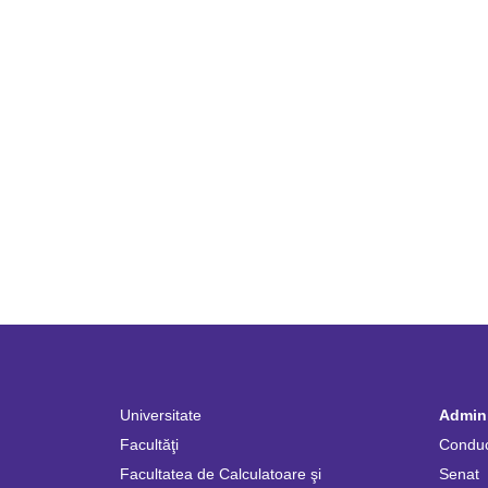
Universitate
Admini
Facultăţi
Condu
Facultatea de Calculatoare şi
Senat