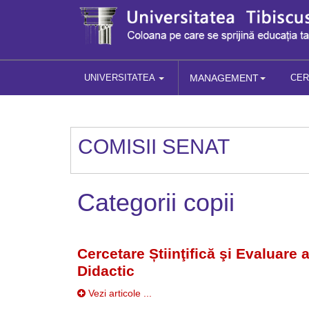
UNIVERSITATEA
MANAGEMENT
CE
COMISII SENAT
Categorii copii
Cercetare Știinţifică şi Evaluare 
Didactic
Vezi articole ...