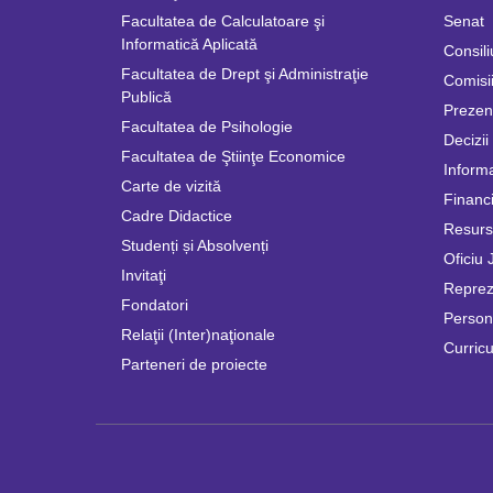
Facultatea de Calculatoare şi
Senat
Informatică Aplicată
Consili
Facultatea de Drept şi Administraţie
Comisii
Publică
Prezen
Facultatea de Psihologie
Decizii
Facultatea de Ştiinţe Economice
Informa
Carte de vizită
Financi
Cadre Didactice
Resur
Studenți și Absolvenți
Oficiu 
Invitaţi
Repreze
Fondatori
Persona
Relaţii (Inter)naţionale
Curricu
Parteneri de proiecte