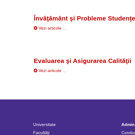
Învăţământ şi Probleme Studenţe
Vezi articole ...
Evaluarea şi Asigurarea Calităţii
Vezi articole ...
Universitate
Admini
Facultăţi
Condu