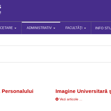
RCETARE
ADMINISTRATIV
FACULTĂŢI
INFO ST
a Personalului
Imagine Universitară ş
Vezi articole ...