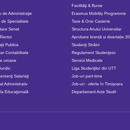
Facilităţi & Burse
u de Administraţie
Erasmus Mobility Programme
 de Specialitate
Taxe & Orar Casierie
tare Senat
Structura Anului Universitar
 Rector
Aprobare licență și disertație 2
ţii Publice
Studenţi Străini
ar-Contabilitate
Regulament Studenţesc
se umane
Servicii Medicale
Juridic
Liga Studenţilor din UTT
ntanţi Salariaţi
Job-uri part-time
l Administrativ
Job-uri - oferte în Timișoara
la Educaţională
Departament Acte Studii