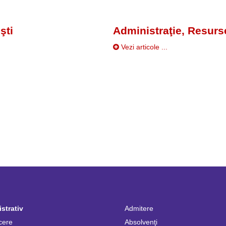
şti
Administraţie, Resurs
Vezi articole ...
strativ
Admitere
cere
Absolvenţi