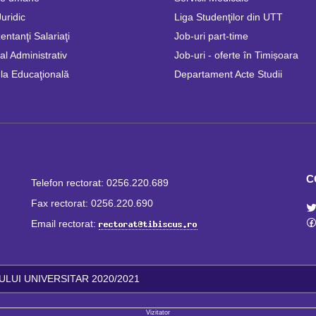
Juridic
Liga Studenţilor din UTT
ntanţi Salariaţi
Job-uri part-time
l Administrativ
Job-uri - oferte în Timișoara
la Educaţională
Departament Acte Studii
C
Telefon rectorat: 0256.220.689
Fax rectorat: 0256.220.690
Email rectorat:
LUI UNIVERSITAR 2020/2021
Vizitator