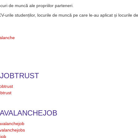
curi de muncă ale propriilor parteneri.
-urile studenților, locurile de muncă pe care le-au aplicat și locurile d
valanche
 JOBTRUST
obtrust
btrust
 AVALANCHEJOB
avalanchejob
valanchejobs
ejob