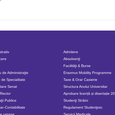
trativ
Admitere
cere
Absolvenţi
Facilităţi & Burse
u de Administraţie
Erasmus Mobility Programme
 de Specialitate
Taxe & Orar Casierie
tare Senat
Structura Anului Universitar
 Rector
Aprobare licență și disertație 2
ţii Publice
Studenţi Străini
ar-Contabilitate
Regulament Studenţesc
se umane
Servicii Medicale