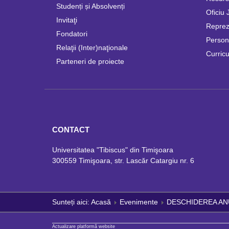
Studenți și Absolvenți
Oficiu 
Invitaţi
Repreze
Fondatori
Persona
Relaţii (Inter)naţionale
Curricu
Parteneri de proiecte
CONTACT
Universitatea "Tibiscus" din Timişoara
300559 Timişoara, str. Lascăr Catargiu nr. 6
Sunteți aici:
Acasă
Evenimente
DESCHIDEREA ANU
Actualizare platformă website