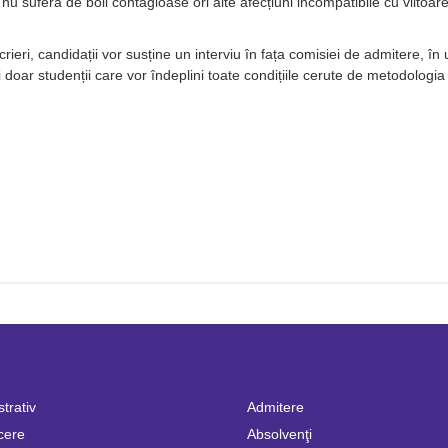
i nu suferă de boli contagioase ori alte afecțiuni incompatibile cu viitoar
crieri, candidații vor susține un interviu în fața comisiei de admitere, în
i doar studenții care vor îndeplini toate condițiile cerute de metodologia
trativ
Admitere
cere
Absolvenţi