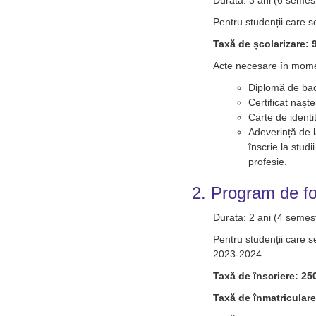
Durata: 3 ani (6 semes
Pentru studenții care s
Taxă de școlarizare: 9
Acte necesare în momen
Diplomă de bac
Certificat nașt
Carte de identi
Adeverință de 
înscrie la studi
profesie.
2. Program de fo
Durata: 2 ani (4 semes
Pentru studenții care s
2023-2024
Taxă de înscriere: 250
Taxă de înmatriculare: