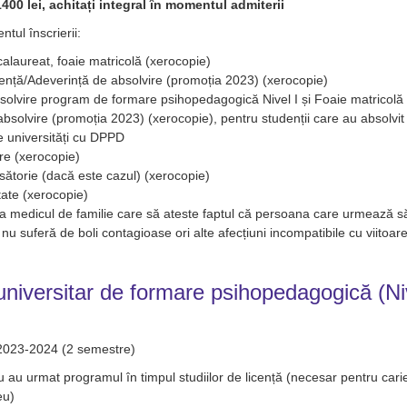
400 lei, achitați integral în momentul admiterii
tul înscrierii:
alaureat, foaie matricolă (xerocopie)
ență/Adeverință de absolvire (promoția 2023) (xerocopie)
bsolvire program de formare psihopedagogică Nivel I și Foaie matricolă
bsolvire (promoția 2023) (xerocopie), pentru studenții care au absolvit
te universități cu DPPD
ere (xerocopie)
ăsătorie (dacă este cazul) (xerocopie)
tate (xerocopie)
la medicul de familie care să ateste faptul că persoana care urmează s
i nu suferă de boli contagioase ori alte afecțiuni incompatibile cu viitoar
niversitar de formare psihopedagogică (Ni
 2023-2024 (2 semestre)
u au urmat programul în timpul studiilor de licență (necesar pentru cari
eu)