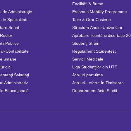
Facilităţi & Burse
u de Administraţie
Erasmus Mobility Programme
 de Specialitate
Taxe & Orar Casierie
tare Senat
Structura Anului Universitar
 Rector
Aprobare licență și disertație 2
ţii Publice
Studenţi Străini
ar-Contabilitate
Regulament Studenţesc
se umane
Servicii Medicale
Juridic
Liga Studenţilor din UTT
ntanţi Salariaţi
Job-uri part-time
l Administrativ
Job-uri - oferte în Timișoara
la Educaţională
Departament Acte Studii