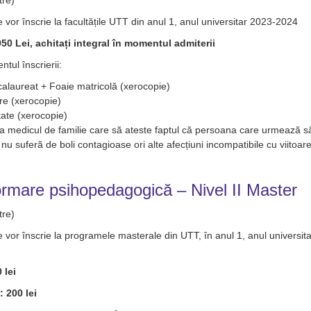
tre)
e vor înscrie la facultățile UTT din anul 1, anul universitar 2023-2024
50 Lei, achitați integral în momentul admiterii
tul înscrierii:
alaureat + Foaie matricolă (xerocopie)
ere (xerocopie)
tate (xerocopie)
la medicul de familie care să ateste faptul că persoana care urmează s
i nu suferă de boli contagioase ori alte afecțiuni incompatibile cu viitoar
rmare psihopedagogică – Nivel II Master
tre)
e vor înscrie la programele masterale din UTT, în anul 1, anul universita
 lei
 200 lei