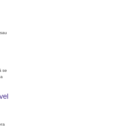
 sau
ă se
ea
vel
era