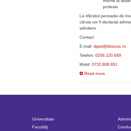
înscrie la studi
profesie.
La sfârșitul perioadei de îns
căruia vor fi declarați admiș
admitere.
Contact
E-mail:
Telefon:
0256.220.689
Mobil:
0732.808.851
Read more
Universitate
Adminis
Facultăţi
Condu