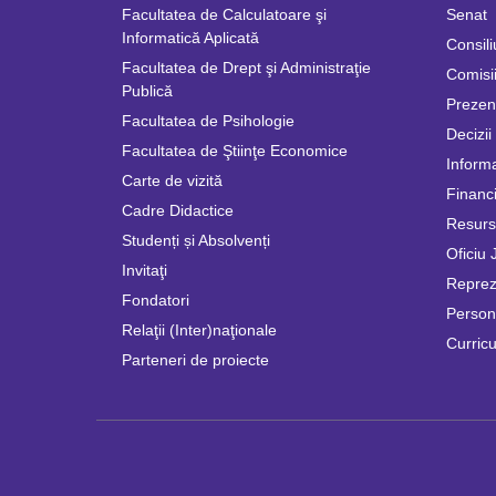
Facultatea de Calculatoare şi
Senat
Informatică Aplicată
Consili
Facultatea de Drept şi Administraţie
Comisii
Publică
Prezen
Facultatea de Psihologie
Decizii
Facultatea de Ştiinţe Economice
Informa
Carte de vizită
Financi
Cadre Didactice
Resur
Studenți și Absolvenți
Oficiu 
Invitaţi
Repreze
Fondatori
Persona
Relaţii (Inter)naţionale
Curricu
Parteneri de proiecte