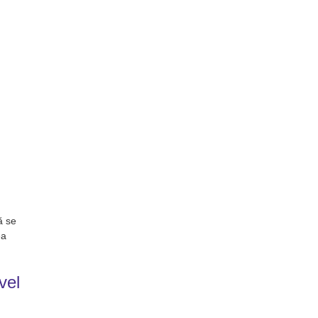
ă se
ea
vel