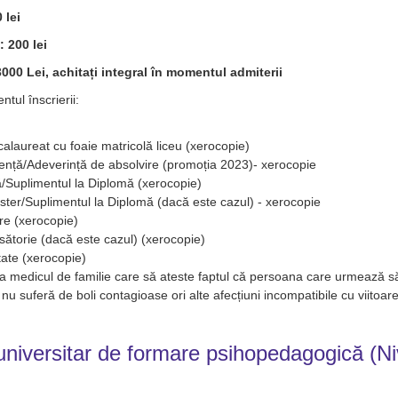
 lei
 200 lei
000 Lei, achitați integral în momentul admiterii
tul înscrierii:
laureat cu foaie matricolă liceu (xerocopie)
ență/Adeverință de absolvire (promoția 2023)- xerocopie
ă/Suplimentul la Diplomă (xerocopie)
ter/Suplimentul la Diplomă (dacă este cazul) - xerocopie
ere (xerocopie)
ăsătorie (dacă este cazul) (xerocopie)
tate (xerocopie)
la medicul de familie care să ateste faptul că persoana care urmează s
i nu suferă de boli contagioase ori alte afecțiuni incompatibile cu viitoar
niversitar de formare psihopedagogică (Ni