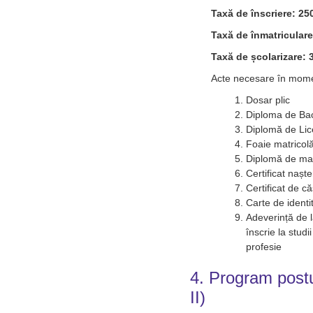
Taxă de înscriere: 250
Taxă de înmatriculare:
Taxă de școlarizare: 3
Acte necesare în momen
Dosar plic
Diploma de Baca
Diplomă de Lic
Foaie matricol
Diplomă de mas
Certificat nașt
Certificat de c
Carte de identi
Adeverință de 
înscrie la studi
profesie
4. Program postu
II)