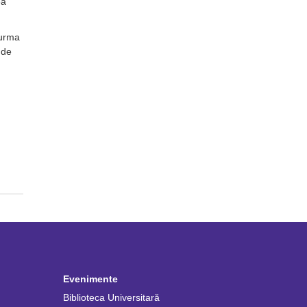
ea
 urma
 de
Evenimente
Biblioteca Universitară