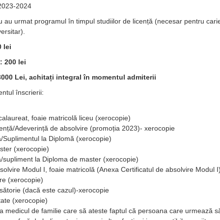
 2023-2024
u au urmat programul în timpul studiilor de licență (necesar pentru cari
ersitar).
 lei
 200 lei
000 Lei, achitați integral în momentul admiterii
tul înscrierii:
laureat, foaie matricolă liceu (xerocopie)
ență/Adeverință de absolvire (promoția 2023)- xerocopie
ă/Suplimentul la Diplomă (xerocopie)
ter (xerocopie)
ă/supliment la Diploma de master (xerocopie)
bsolvire Modul I, foaie matricolă (Anexa Certificatul de absolvire Modul I
ere (xerocopie)
ăsătorie (dacă este cazul)-xerocopie
tate (xerocopie)
la medicul de familie care să ateste faptul că persoana care urmează s