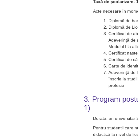
Taxă de școlarizare: 1
Acte necesare în momen
Diplomă de bac
Diplomă de Lic
Certificat de a
Adeverință de a
Modulul I la al
Certificat nașt
Certificat de c
Carte de identi
Adeverință de 
înscrie la studi
profesie
3. Program postu
1)
Durata: an universitar
Pentru studenții care n
didactică la nivel de lic