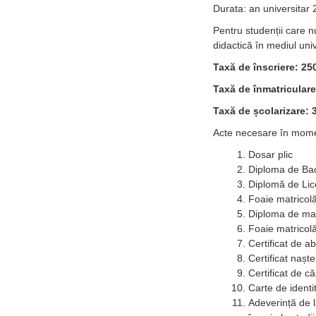
Durata: an universitar
Pentru studenții care n
didactică în mediul univ
Taxă de înscriere: 250
Taxă de înmatriculare:
Taxă de școlarizare: 3
Acte necesare în momen
Dosar plic
Diploma de Baca
Diplomă de Lic
Foaie matricol
Diploma de mas
Foaie matricol
Certificat de a
Certificat nașt
Certificat de c
Carte de identi
Adeverință de 