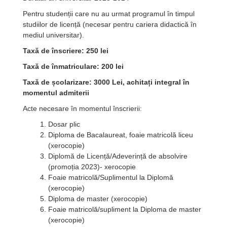
Pentru studenții care nu au urmat programul în timpul
studiilor de licență (necesar pentru cariera didactică în
mediul universitar).
Taxă de înscriere: 250 lei
Taxă de înmatriculare: 200 lei
Taxă de școlarizare: 3000 Lei, achitați integral în
momentul admiterii
Acte necesare în momentul înscrierii:
Dosar plic
Diploma de Bacalaureat, foaie matricolă liceu
(xerocopie)
Diplomă de Licență/Adeverință de absolvire
(promoția 2023)- xerocopie
Foaie matricolă/Suplimentul la Diplomă
(xerocopie)
Diploma de master (xerocopie)
Foaie matricolă/supliment la Diploma de master
(xerocopie)