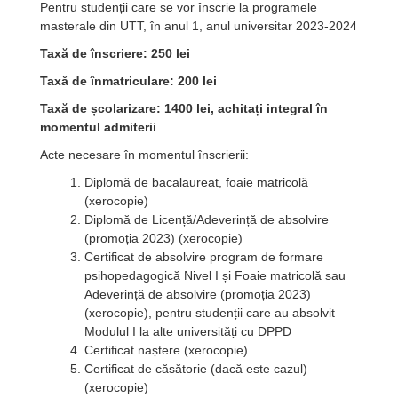
Pentru studenții care se vor înscrie la programele
masterale din UTT, în anul 1, anul universitar 2023-2024
Taxă de înscriere: 250 lei
Taxă de înmatriculare: 200 lei
Taxă de școlarizare: 1400 lei, achitați integral în
momentul admiterii
Acte necesare în momentul înscrierii:
Diplomă de bacalaureat, foaie matricolă
(xerocopie)
Diplomă de Licență/Adeverință de absolvire
(promoția 2023) (xerocopie)
Certificat de absolvire program de formare
psihopedagogică Nivel I și Foaie matricolă sau
Adeverință de absolvire (promoția 2023)
(xerocopie), pentru studenții care au absolvit
Modulul I la alte universități cu DPPD
Certificat naștere (xerocopie)
Certificat de căsătorie (dacă este cazul)
(xerocopie)