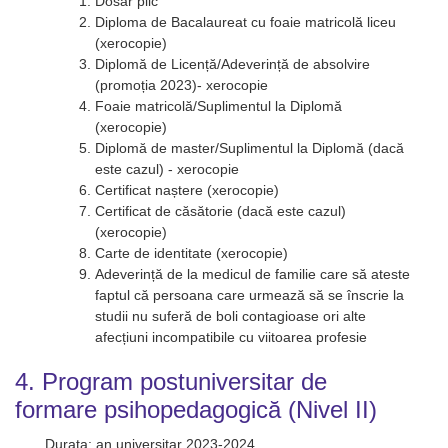
Dosar plic
Diploma de Bacalaureat cu foaie matricolă liceu
(xerocopie)
Diplomă de Licență/Adeverință de absolvire
(promoția 2023)- xerocopie
Foaie matricolă/Suplimentul la Diplomă
(xerocopie)
Diplomă de master/Suplimentul la Diplomă (dacă
este cazul) - xerocopie
Certificat naștere (xerocopie)
Certificat de căsătorie (dacă este cazul)
(xerocopie)
Carte de identitate (xerocopie)
Adeverință de la medicul de familie care să ateste
faptul că persoana care urmează să se înscrie la
studii nu suferă de boli contagioase ori alte
afecțiuni incompatibile cu viitoarea profesie
4. Program postuniversitar de
formare psihopedagogică (Nivel II)
Durata: an universitar 2023-2024