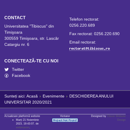
CONTACT
Telefon rectorat:
0256.220.689
Universitatea "Tibiscus" din
Timişoara
Fax rectorat: 0256.220.690
300559 Timişoara, str. Lascăr
Email rectorat:
Catargiu nr. 6
CONECTEAZĂ-TE CU NOI
Twitter
Facebook
Sunteți aici:
Acasă
Evenimente
DESCHIDEREA ANULUI
UNIVERSITAR 2020/2021
Actualizare platformă website
Vizitator
Designed by
Clever Website
Marți 21 Noiembrie
Design
2023, 19:43:07. de
webmaster
.