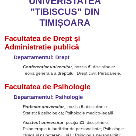
UNIVERISTATEA
”TIBISCUS” DIN
TIMIȘOARA
Facultatea de Drept și
Administrație publică
Departamentul: Drept
Conferențiar universitar
, poziția
5
,
disciplinele
:
Teoria generală a dreptului; Drept civil. Persoanele.
Facultatea de Psihologie
Departamentul: Psihologie
Profesor universitar
,
poziția
6,
disciplinele:
Statistică psihologică; Psihologie medico-legală.
Asistent universitar
, poziția
21,
disciplinele:
Psihoterapia tulburărilor de personalitate; Psihiologie
clinică și psihoterapii I și II; Psihologia personalității;