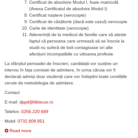
Certificat de absolvire Modul I, foaie matricolă
(Anexa Certificatul de absolvire Modul I)
Certificat naștere (xerocopie)
Certificat de căsătorie (dacă este cazul)-xerocopie
Carte de identitate (xerocopie)
Adeverință de la medicul de familie care să ateste
faptul că persoana care urmează să se înscrie la
studii nu suferă de boli contagioase ori alte
afecțiuni incompatibile cu viitoarea profesie.
La sfârșitul perioadei de înscrieri, candidații vor susține un
interviu în fața comisiei de admitere, în urma căruia vor fi
declarați admiși doar studenții care vor îndeplini toate condițiile
cerute de metodologia de admitere.
Contact
E-mail:
Telefon:
0256.220.689
Mobil:
0732.808.851
Read more