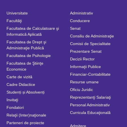
Universitate
Administrativ
Facultăţi
Conducere
Facultatea de Calculatoare şi
Senat
Informatică Aplicată
Consiliu de Administraţie
Facultatea de Drept şi
Comisii de Specialitate
Administraţie Publică
Prezentare Senat
Facultatea de Psihologie
Decizii Rector
Facultatea de Ştiinţe
Informaţii Publice
Economice
Financiar-Contabilitate
Carte de vizită
Resurse umane
Cadre Didactice
Oficiu Juridic
Studenți și Absolvenți
Reprezentanţi Salariaţi
Invitaţi
Personal Administrativ
Fondatori
Curricula Educaţională
Relaţii (Inter)naţionale
Parteneri de proiecte
Admitere