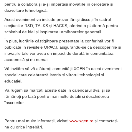
pentru a colabora și a-și împărtăși inovațiile în cercetare și
dezvoltare tehnologică.
Acest eveniment va include prezentări și discuții în cadrul
secțiunilor R&D, TALKS și HACKS, oferind o platformă pentru
schimbul de idei și inspirarea următoarelor generații.
În plus, lucrările câștigătoare prezentate la conferință vor fi
publicate în revistele OPACJ, asigurându-se că descoperirile și
inovațiile tale vor avea un impact de durată în comunitatea
academică și nu numai.
Vă invităm să vă alăturați comunității XGEN în acest eveniment
special care celebrează istoria și viitorul tehnologiei și
educației.
Vă rugăm să marcați aceste date în calendarul dvs. și să
rămâneți pe fază pentru mai multe detalii și deschiderea
înscrierilor.
Pentru mai multe informații, vizitați
www.xgen.ro
și contactați-
ne cu orice întrebări.