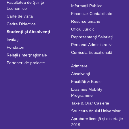
Facultatea de Ştiinţe
Informaţii Publice
Economice
Financiar-Contabilitate
Carte de vizită
Resurse umane
Cadre Didactice
Oficiu Juridic
Studenți și Absolvenți
Reprezentanţi Salariaţi
Invitaţi
Personal Administrativ
Fondatori
Curricula Educaţională
Relaţii (Inter)naţionale
Parteneri de proiecte
Admitere
Absolvenţi
Facilităţi & Burse
Erasmus Mobility
Programme
Taxe & Orar Casierie
Structura Anului Universitar
Aprobare licență și disertație
2019