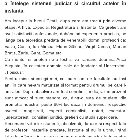
a întelege sistemul judiciar si circuitul actelor în
instanta.
Am inceput la biroul Citatii, dupa care am trecut prin diverse
etape, Arhiva, Expeditii, Registratura si Instanta. Ca grefier, am
avut satisfactii profesionale, dobândind experienta practica, pe
lânga cea teoretica predata de venerabilii domni profesori ca:
Vasiu, Costin, Ion Mircea, Florin Gâldau, Virgil Damsa, Marian
Bratis, Zarie, Gant, Goma etc.
Ca mentor si prieten ne-a fost si va ramâne doamna Anca
Augusta, în calitatea domniei sale de fondator al Universitatii
„Tibiscus“.
Pentru mine si colegii mei, cei patru ani de facultate au fost
anii în care ne-am maturizat si format pentru drumul pe care l-
am ales. Dupa absolvire am fost consilier juridic, iar în prezent
sunt avocat si sunt mandra ca, dintr-o suta de studenti din
promotia noastra, peste 80% lucreaza în domeniu, respectiv:
avocati, magistrati, experti criminalisti, notari, executori
judecatoresti, consilieri juridici, grefieri cu studii superioare.
Recomand viitorilor studenti, absolventi, daruire si respect fata
de profesori, materiile predate, institutie si nu în ultimul rând
fata de ei însisi. Fiti încrezatori în propriile voastre forte pentru