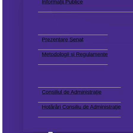
Informaţii Publice
Senat
Prezentare Senat
Metodologii și Regulamente
Consiliul de Administraţie
Consiliul de Administraţie
Hotărâri Consiliu de Administraţie