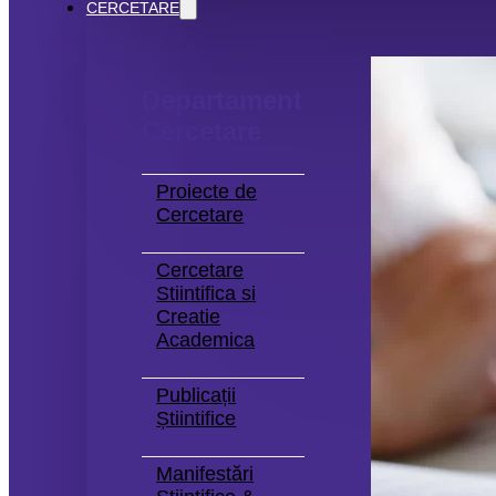
CERCETARE
Departament
Cercetare
Proiecte de
Cercetare
Cercetare
Stiintifica si
Creatie
Academica
Publicații
Știintifice
Manifestări