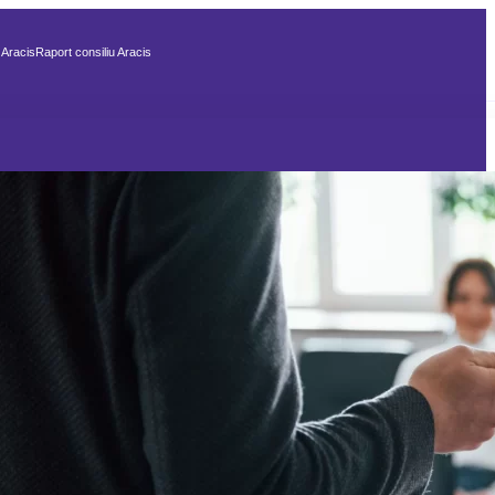
 Aracis
Raport consiliu Aracis