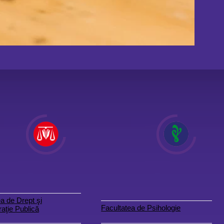
a de Drept şi
Facultatea de Psihologie
aţie Publică