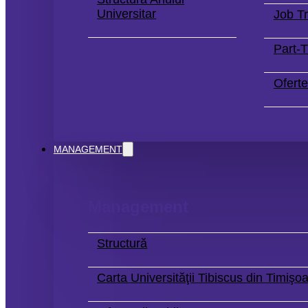
Universitar
Job Tr
Part-
Oferte
MANAGEMENT
Management
Structură
Carta Universităţii Tibiscus din Timişo