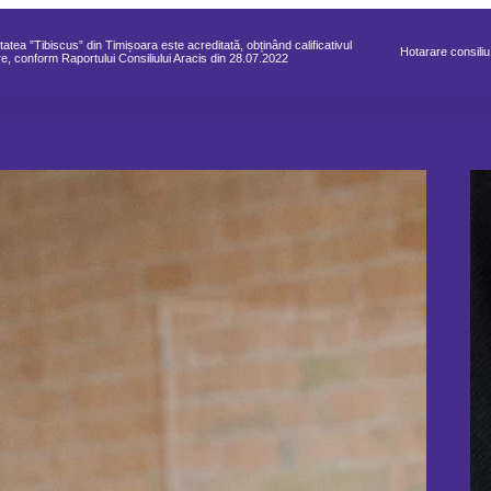
tatea ”Tibiscus” din Timișoara este acreditată, obținând calificativul
Hotarare consiliu
e, conform Raportului Consiliului Aracis din 28.07.2022