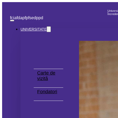
Universi
Încreder
fcia
fdap
fp
fse
dppd
UNIVERSITATE
Universitatea
Tibiscus
Carte de
vizită
Fondatori
Relații