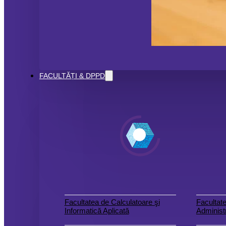
FACULTĂȚI & DPPD
Facultatea de Calculatoare şi
Facultate
Informatică Aplicată
Administr