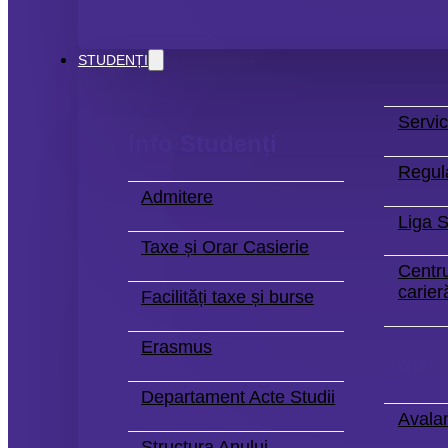
STUDENȚI
Servic
Info Studenți
Regul
Admitere
Liga S
Taxe și Orar Casierie
Centru
carier
Facilități taxe și burse
Erasmus
Jobs
Departament Acte Studii
Avala
Structura Anului