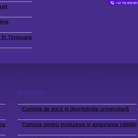
ust
Time
 în Timișoara
Comisii
Comisia de etică și deontologie universitară
ara
Comisia pentru evaluarea și asigurarea calității