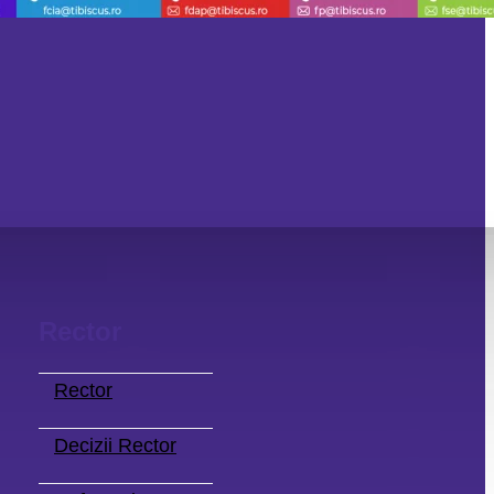
Rector
Rector
Decizii Rector