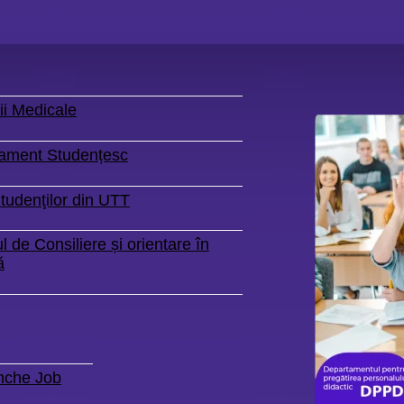
ii Medicale
ament Studențesc
tudenţilor din UTT
l de Consiliere și orientare în
ă
nche Job