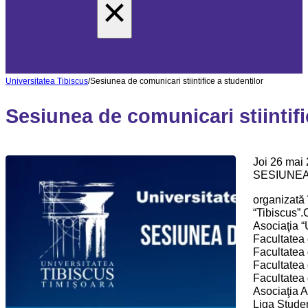
×
Universitatea Tibiscus
/
Sesiunea de comunicari stiintifice a studentilor
Sesiunea de comunicari stiintifi
Joi 26 mai 
SESIUNEA
organizată 
“Tibiscus
Asociaţia “
Facultatea 
Facultatea 
Facultatea 
Facultatea 
Asociaţia 
Liga Stude