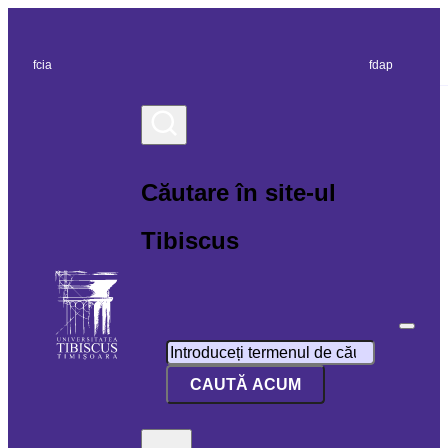
fcia
fdap
Căutare în site-ul
Tibiscus
Search
CAUTĂ ACUM