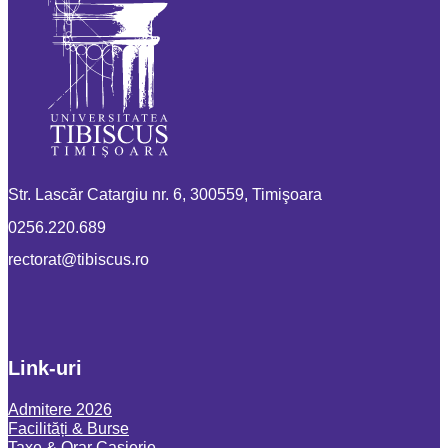
Str. Lascăr Catargiu nr. 6, 300559, Timişoara
0256.220.689
or.sucsibit@tarotcer
Link-uri
Admitere 2026
Facilități & Burse
Taxe & Orar Casierie