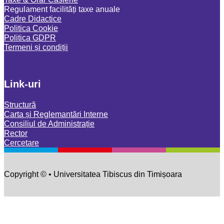
Regulament facilități taxe anuale
Cadre Didactice
Politica Cookie
Politica GDPR
Termeni și condiții
Link-uri
Structură
Carta și Reglemantări Interne
Consiliul de Administrație
Rector
Cercetare
Copyright © • Universitatea Tibiscus din Timișoara