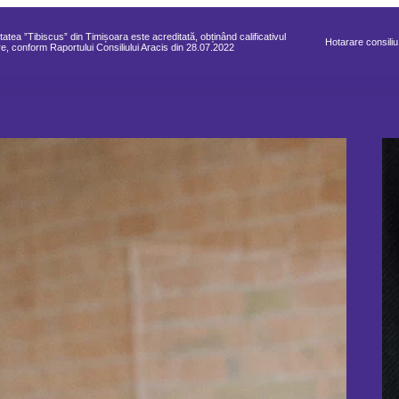
tatea ”Tibiscus” din Timișoara este acreditată, obținând calificativul
Hotarare consiliu
e, conform Raportului Consiliului Aracis din 28.07.2022