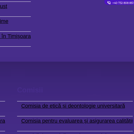
ust
Time
 în Timișoara
Comisii
Comisia de etică și deontologie universitară
ara
Comisia pentru evaluarea și asigurarea calității