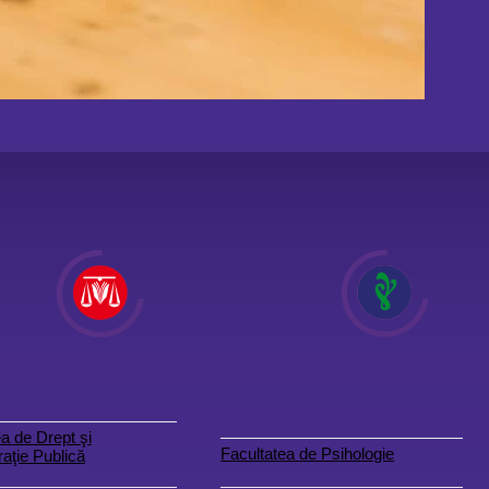
a de Drept şi
Facultatea de Psihologie
aţie Publică