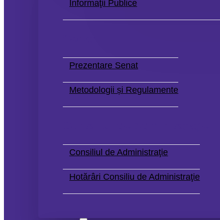
Informaţii Publice
Senat
Prezentare Senat
Metodologii și Regulamente
Consiliul de Administraţie
Consiliul de Administraţie
Hotărâri Consiliu de Administraţie