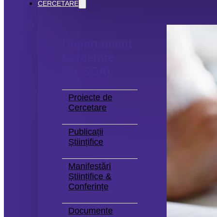
CERCETARE
Departament
Cercetare
(DCSCA)
Proiecte de
Cercetare
Publicații
Științifice
Manifestări
Științifice &
Conferințe
Documente