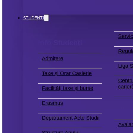
STUDENȚI
Servic
Info Studenți
Regul
Admitere
Liga S
Taxe și Orar Casierie
Centru
carier
Facilități taxe și burse
Erasmus
Jobs
Departament Acte Studii
Avala
Structura Anului