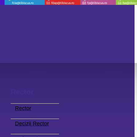
Rector
Rector
Decizii Rector