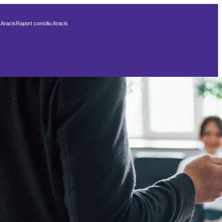
 Aracis
Raport consiliu Aracis