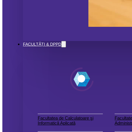
FACULTĂȚI & DPPD
Facultatea de Calculatoare şi
Facultate
Informatică Aplicată
Administr