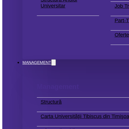
Universitar
Job Tr
Part-
Oferte
MANAGEMENT
Management
Structură
Carta Universităţii Tibiscus din Timişo