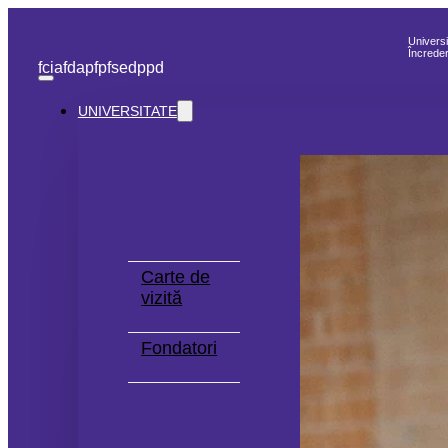
Universi
Încreder
fcia
fdap
fp
fse
dppd
UNIVERSITATE
Universitatea
Tibiscus
Carte de
vizită
Fondatori
Relații