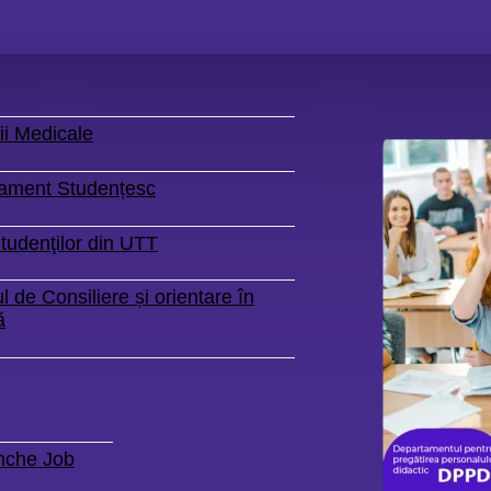
ii Medicale
ament Studențesc
tudenţilor din UTT
l de Consiliere și orientare în
ă
nche Job