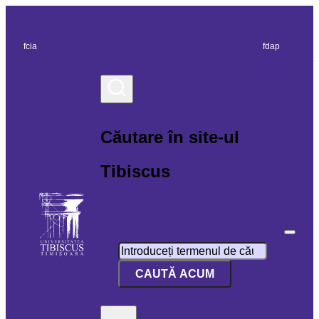
fcia
fdap
Căutare în site-ul
Tibiscus
Search
CAUTĂ ACUM