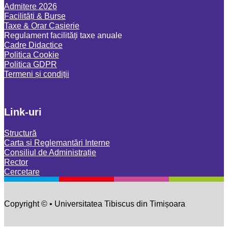
Admitere 2026
Facilități & Burse
Taxe & Orar Casierie
Regulament facilități taxe anuale
Cadre Didactice
Politica Cookie
Politica GDPR
Termeni și condiții
Link-uri
Structură
Carta și Reglemantări Interne
Consiliul de Administrație
Rector
Cercetare
Copyright © • Universitatea Tibiscus din Timișoara